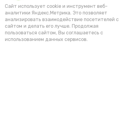
Сайт использует cookie и инструмент веб-
Астраханские
аналитики Яндекс.Метрика. Это позволяет
гандболисты одержали
победу над соперниками
анализировать взаимодействие посетителей с
из Омской области
сайтом и делать его лучше. Продолжая
пользоваться сайтом, Вы соглашаетесь с
использованием данных сервисов.
В Приволжском районе
завершается капремонт
системы водоснабжения
В Астраханской области
впервые организовали
палаточный лагерь для
выпускников детдомов
Астраханские школьники
отправились исследовать