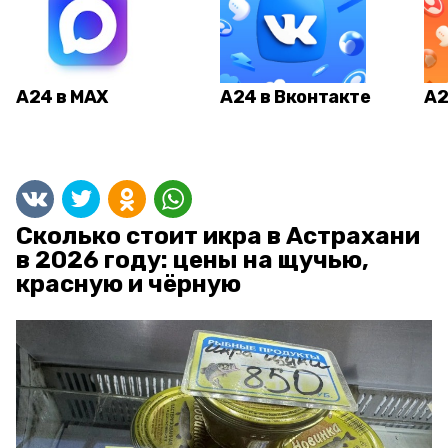
А24 в MAX
А24 в Вконтакте
А2
Сколько стоит икра в Астрахани
в 2026 году: цены на щучью,
красную и чёрную