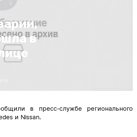
варии,
ошла в
лице
ото:
ообщили в пресс-службе регионального
des и Nissan.