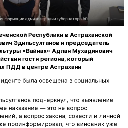
 информации администрации губернатора АО
еченской Республики в Астраханской
евич Эдильсултанов и председатель
льтуры «Вайнах» Адлан Мухадинович
йствия гостя региона, который
л ПДД в центре Астрахани
иденте была освещена в социальных
ьсултанов подчеркнул, что выявление
е наказание — это не вопрос
ний, а вопрос закона, совести и личной
кже проинформировал, что виновник уже