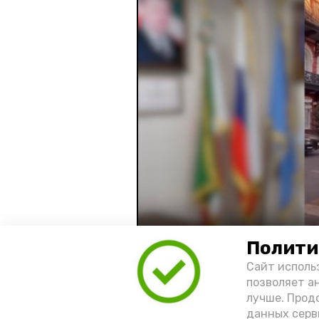
Полити
Видео: управление пресс-службы 
Сайт исполь
позволяет а
лучше. Прод
год единства народов
зако
данных серв