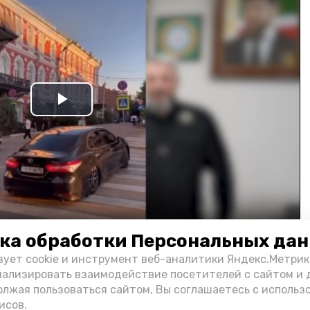
Play
Video
ка обработки Персональных да
и информации администрации губернатора АО
зует cookie и инструмент веб-аналитики Яндекс.Метрик
нализировать взаимодействие посетителей с сайтом и 
олжая пользоваться сайтом, Вы соглашаетесь с использ
н
исов.