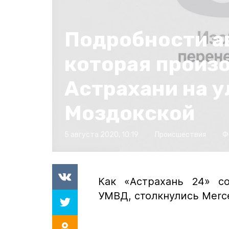
Подробности а
которая произ
Астрахани на у
Моздокской
5 августа 2020, 10:19
Происшествия
Ф
Как «Астрахань 24» с
УМВД, столкнулись Merce