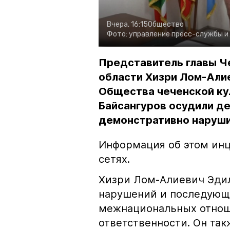
Вчера, 16:15
Общество
Фото:
управление пресс-службы и
Представитель главы Ч
области Хизри Лом-Али
Общества чеченской ку
Байсангуров осудили де
демонстративно наруши
Информация об этом инц
сетях.
Хизри Лом-Алиевич Эдил
нарушений и последующе
межнациональных отноше
ответственности. Он та