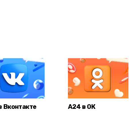
в Вконтакте
А24 в ОК