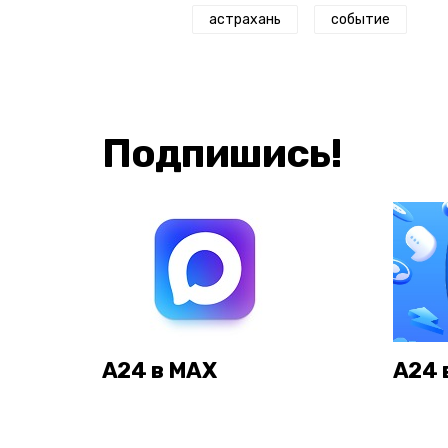
астрахань
событие
Подпишись!
А24 в MAX
А24 