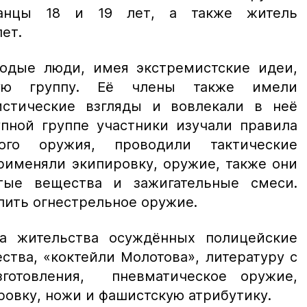
ханцы 18 и 19 лет, а также житель
ет.
лодые люди, имея экстремистские идеи,
нную группу. Её члены также имели
истические взгляды и вовлекали в неё
упной группе участники изучали правила
ного оружия, проводили тактические
рименяли экипировку, оружие, также они
атые вещества и зажигательные смеси.
пить огнестрельное оружие.
а жительства осуждённых полицейские
тва, «коктейли Молотова», литературу с
готовления, пневматическое оружие,
ровку, ножи и фашистскую атрибутику.