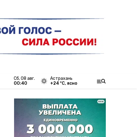
сб, 08 авг.
Астрахань
00:40
+
24
°С,
ясно