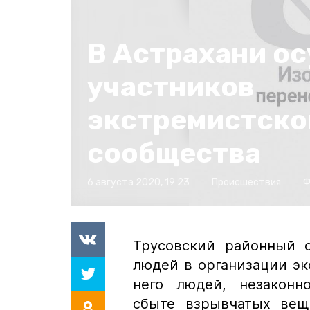
В Астрахани о
участников
экстремистско
сообщества
6 августа 2020, 19:23
Происшествия
Ф
Трусовский районный 
людей в организации эк
него людей, незаконн
сбыте взрывчатых вещ