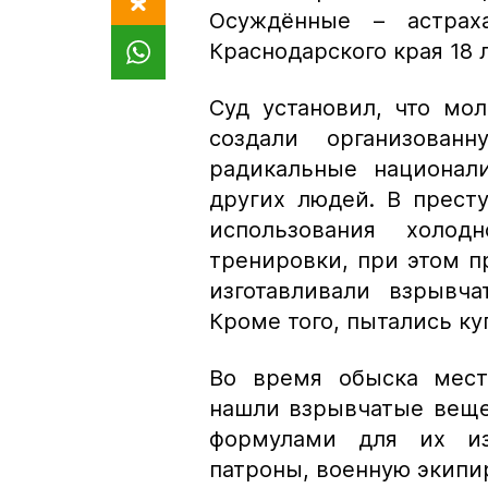
Осуждённые – астра
Краснодарского края 18 л
Суд установил, что мо
создали организова
радикальные национал
других людей. В прест
использования холод
тренировки, при этом п
изготавливали взрывч
Кроме того, пытались ку
Во время обыска мест
нашли взрывчатые вещес
формулами для их из
патроны, военную экипи