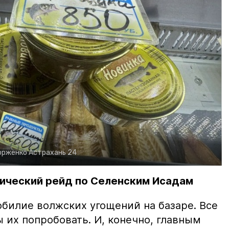
орженко
Астрахань 24
ический рейд по Селенским Исадам
билие волжских угощений на базаре. Все
ы их попробовать. И, конечно, главным