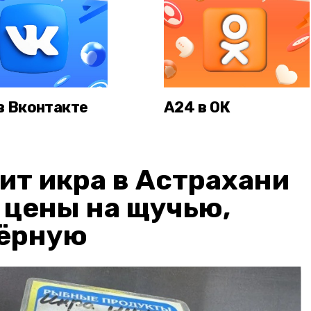
в Вконтакте
А24 в ОК
ит икра в Астрахани
: цены на щучью,
чёрную