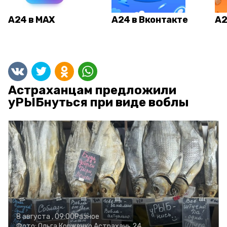
А24 в MAX
А24 в Вконтакте
А2
Астраханцам предложили
уРЫБнуться при виде воблы
8 августа , 09:00
Разное
Фото:
Ольга Корженко
Астрахань 24