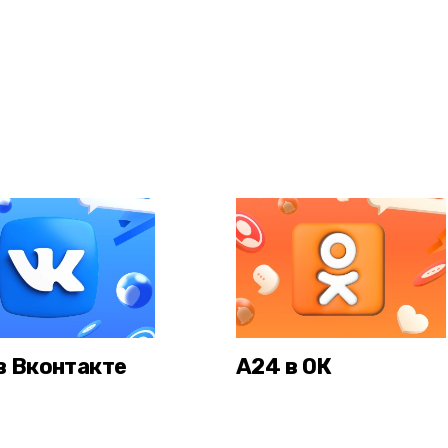
в Вконтакте
А24 в ОК