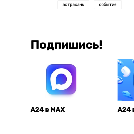
астрахань
событие
Подпишись!
А24 в MAX
А24 