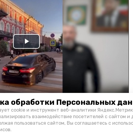
Play
Video
ка обработки Персональных да
и информации администрации губернатора АО
зует cookie и инструмент веб-аналитики Яндекс.Метрик
нализировать взаимодействие посетителей с сайтом и 
олжая пользоваться сайтом, Вы соглашаетесь с использ
н
исов.