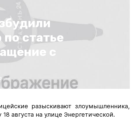
озбудили
 по статье
ащение с
Фото:
ицейские разыскивают злоумышленника,
 18 августа на улице Энергетической.