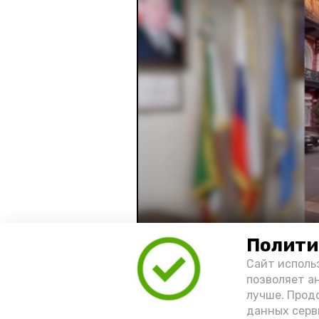
Полити
Видео: управление пресс-службы 
Сайт исполь
позволяет а
лучше. Прод
год единства народов
зако
данных серв