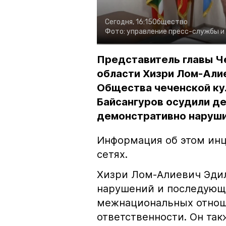
Сегодня, 16:15
Общество
Фото:
управление пресс-службы и
Представитель главы Ч
области Хизри Лом-Али
Общества чеченской ку
Байсангуров осудили де
демонстративно наруши
Информация об этом инц
сетях.
Хизри Лом-Алиевич Эдил
нарушений и последующе
межнациональных отноше
ответственности. Он та