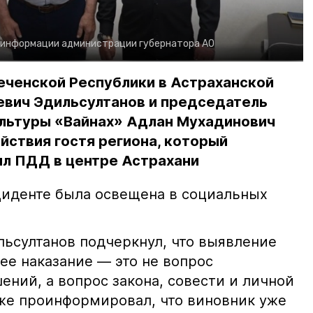
 информации администрации губернатора АО
еченской Республики в Астраханской
евич Эдильсултанов и председатель
льтуры «Вайнах» Адлан Мухадинович
йствия гостя региона, который
л ПДД в центре Астрахани
иденте была освещена в социальных
ьсултанов подчеркнул, что выявление
е наказание — это не вопрос
ний, а вопрос закона, совести и личной
кже проинформировал, что виновник уже