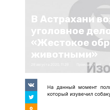
В Астрахани в
уголовное дело
«Жестокое обр
животными»
28 августа 2020, 11:28
Происшествия
На данный момент пол
который изувечил собаку