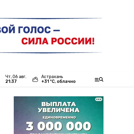
чт, 06 авг.
Астрахань
21:37
+
31
°С,
облачно