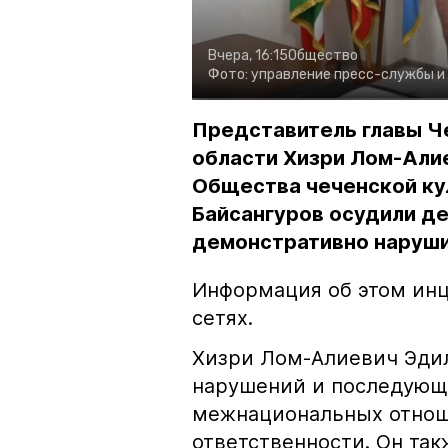
Вчера, 16:15
Общество
Фото:
управление пресс-службы и
Представитель главы Ч
области Хизри Лом-Али
Общества чеченской ку
Байсангуров осудили де
демонстративно наруши
Информация об этом инц
сетях.
Хизри Лом-Алиевич Эдил
нарушений и последующе
межнациональных отноше
ответственности. Он та