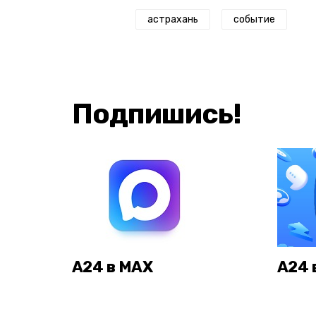
астрахань
событие
Подпишись!
А24 в MAX
А24 