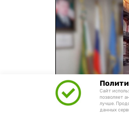
Полити
Сайт исполь
позволяет а
лучше. Прод
Видео: управление пресс-службы 
данных серв
год единства народов
зако