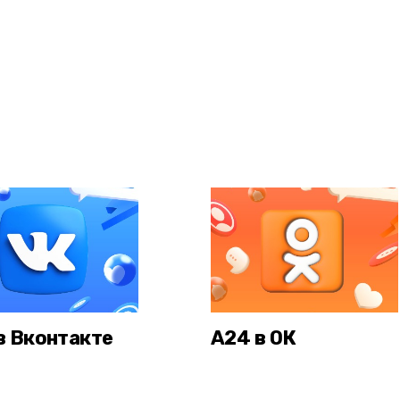
в Вконтакте
А24 в ОК