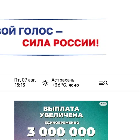
пт, 07 авг.
Астрахань
15:13
+
36
°С,
ясно