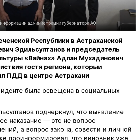
 информации администрации губернатора АО
еченской Республики в Астраханской
евич Эдильсултанов и председатель
льтуры «Вайнах» Адлан Мухадинович
йствия гостя региона, который
л ПДД в центре Астрахани
иденте была освещена в социальных
ьсултанов подчеркнул, что выявление
е наказание — это не вопрос
ний, а вопрос закона, совести и личной
кже проинформировал, что виновник уже