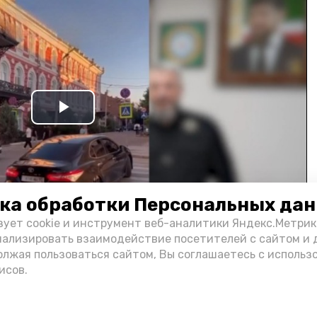
Play
Video
ка обработки Персональных да
зует cookie и инструмент веб-аналитики Яндекс.Метрик
нализировать взаимодействие посетителей с сайтом и 
олжая пользоваться сайтом, Вы соглашаетесь с использ
и информации администрации губернатора АО
исов.
н