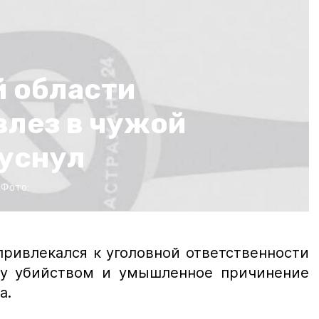
й области
влез в чужой
 уснул
Фото:
привлекался к уголовной ответственности
озу убийством и умышленное причинение
а.