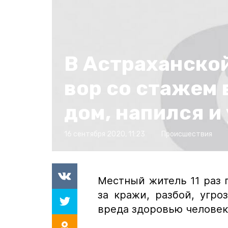
В Астраханско
вор со стажем 
дом, напился и
16 сентября 2020, 11:23
Происшествия
Местный житель 11 раз 
за кражи, разбой, угр
вреда здоровью человек