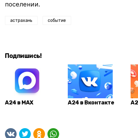
поселении.
астрахань
событие
Подпишись!
А24 в MAX
А24 в Вконтакте
А2