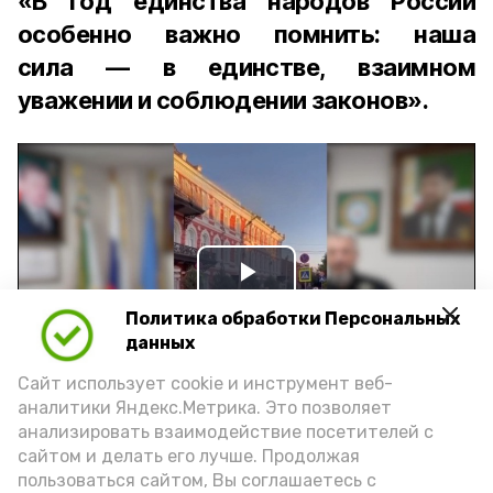
«В Год единства народов России
особенно важно помнить: наша
сила — в единстве, взаимном
уважении и соблюдении законов».
Play
Политика обработки Персональных
Video
данных
Сайт использует cookie и инструмент веб-
аналитики Яндекс.Метрика. Это позволяет
Видео: управление пресс-службы и информации
анализировать взаимодействие посетителей с
администрации губернатора АО
сайтом и делать его лучше. Продолжая
пользоваться сайтом, Вы соглашаетесь с