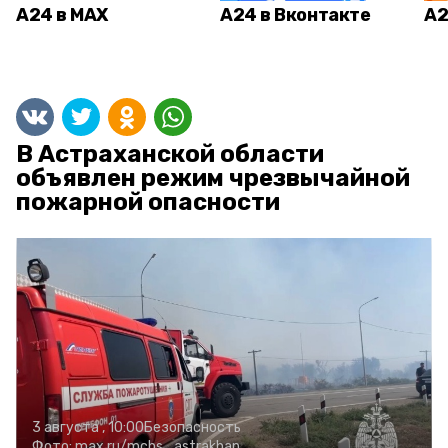
А24 в MAX
А24 в Вконтакте
А2
В Астраханской области
объявлен режим чрезвычайной
пожарной опасности
3 августа , 10:00
Безопасность
Фото:
max.ru/mchs_astrakhan