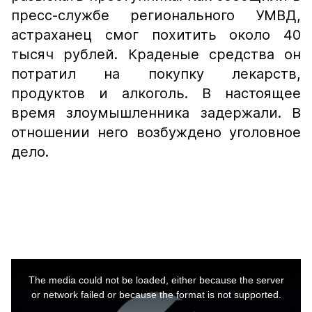
пресс-службе регионального УМВД,
астраханец смог похитить около 40
тысяч рублей. Краденые средства он
потратил на покупку лекарств,
продуктов и алкоголь. В настоящее
время злоумышленника задержали. В
отношении него возбуждено уголовное
дело.
This
is
a
The media could not be loaded, either because the server
modal
window.
or network failed or because the format is not supported.