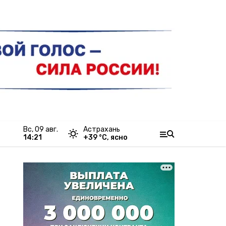
вс, 09 авг.
Астрахань
14:21
+
39
°С,
ясно