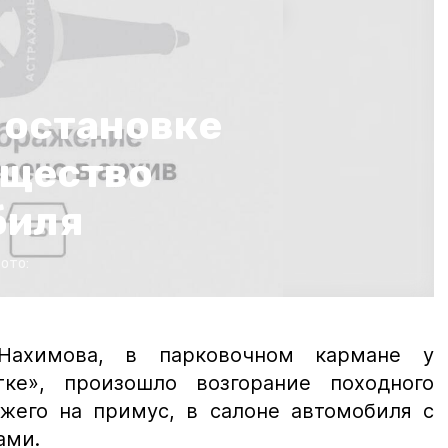
 остановке
ущество
биля
ото:
Нахимова, в парковочном кармане у
тке», произошло возгорание походного
ожего на примус, в салоне автомобиля с
ами.