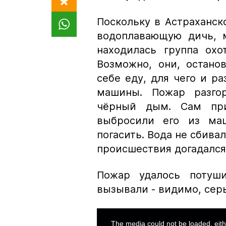
Поскольку в Астраханск
водоплавающую дичь, 
находилась группа охо
Возможно, они, остано
себе еду, для чего и р
машины. Пожар разгор
чёрный дым. Сам при
выбросили его из маш
погасить. Вода не сбивал
происшествия догадался 
Пожар удалось потуш
вызывали - видимо, серь
This
is
a
The media could not be loaded, eith
modal