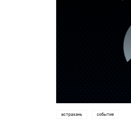
window.
астрахань
событие