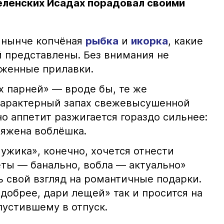
еленских Исадах порадовал своими
 нынче копчёная
рыбка
и
икорка
, какие
 представлены. Без внимания не
яженные прилавки.
х парней» — вроде бы, те же
характерный запах свежевысушенной
но аппетит разжигается гораздо сильнее:
ряжена воблёшка.
ужика», конечно, хочется отнести
еты — банально, вобла — актуально»
ь свой взгляд на романтичные подарки.
добрее, дари лещей» так и просится на
тпустившему в отпуск.