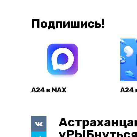
Подпишись!
А24 в MAX
А24 
Астраханца
уРЫБнуться