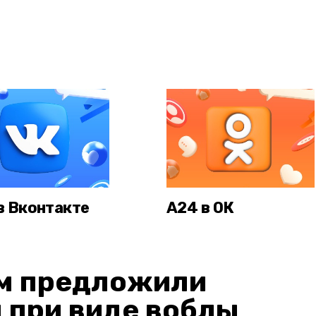
в Вконтакте
А24 в ОК
м предложили
 при виде воблы