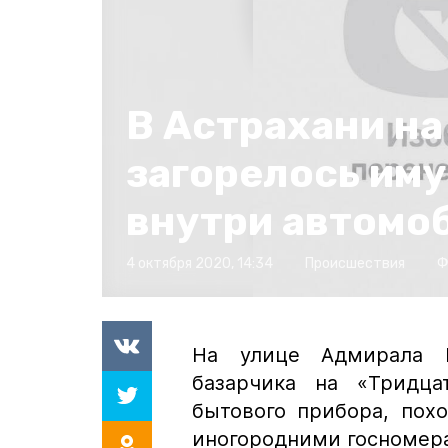
В Астрахани на
загорелось им
внутри автомо
4 октября 2020, 14:34
Происшествия
Ф
На улице Адмирала 
базарчика на «Тридца
бытового прибора, пох
иногородними госномер