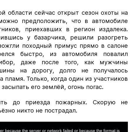
ой области сейчас открыт сезон охоты на
можно предположить, что в автомобиле
тников, приехавших в регион издалека.
вившись у базарчика, решили разогреть
азожгли походный примус прямо в салоне
елся быстро, из автомобиля повалил
бор, даже после того, как мужчины
ины на дорогу, долго не получалось
а пламя. Только, когда один из участников
засыпать его землёй, огонь погас.
ить до приезда пожарных. Скорую не
ёзно никто не пострадал.
er because the server or network failed or because the format is