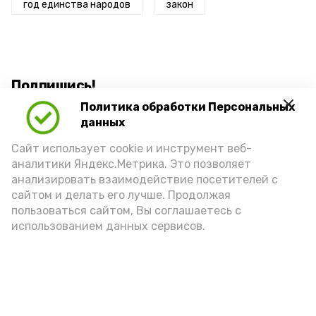
год единства народов
закон
Подпишись!
Политика обработки Персональных
данных
Сайт использует cookie и инструмент веб-
аналитики Яндекс.Метрика. Это позволяет
анализировать взаимодействие посетителей с
А24 в MAX
А24 в Вконтакте
А2
сайтом и делать его лучше. Продолжая
пользоваться сайтом, Вы соглашаетесь с
использованием данных сервисов.
Грунтовые дороги в Астрахани
приводят в порядок