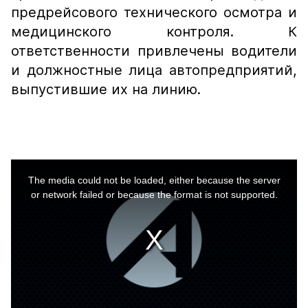
предрейсового технического осмотра и
медицинского контроля. К
ответственности привлечены водители
и должностные лица автопредприятий,
выпустившие их на линию.
This
is
a
The media could not be loaded, either because the server
modal
window.
or network failed or because the format is not supported.