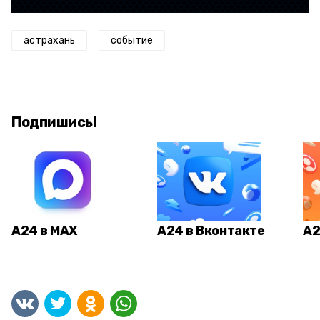
астрахань
событие
Подпишись!
А24 в MAX
А24 в Вконтакте
А2