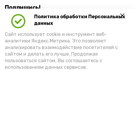
Подпишись!
Политика обработки Персональных
данных
Сайт использует cookie и инструмент веб-
аналитики Яндекс.Метрика. Это позволяет
анализировать взаимодействие посетителей с
А24 в MAX
А24 в Вконтакте
А2
сайтом и делать его лучше. Продолжая
пользоваться сайтом, Вы соглашаетесь с
использованием данных сервисов.
Грунтовые дороги в Астрахани
приводят в порядок