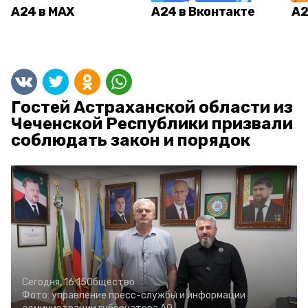
А24 в MAX
А24 в Вконтакте
А2
Гостей Астраханской области из
Чеченской Республики призвали
соблюдать закон и порядок
Сегодня, 16:15
Общество
Фото:
управление пресс-службы и информации