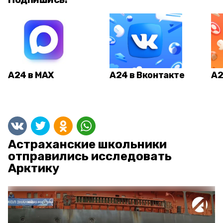
А24 в MAX
А24 в Вконтакте
А2
Астраханские школьники
отправились исследовать
Арктику