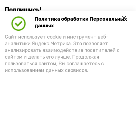
Подпишись!
Политика обработки Персональных
данных
Сайт использует cookie и инструмент веб-
аналитики Яндекс.Метрика. Это позволяет
анализировать взаимодействие посетителей с
А24 в MAX
А24 в Вконтакте
А2
сайтом и делать его лучше. Продолжая
пользоваться сайтом, Вы соглашаетесь с
использованием данных сервисов.
Астраханские гандболисты
одержали победу над
соперниками из Омской области