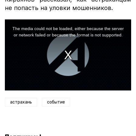
не попасть на уловки мошенников.
This
is
a
The media could not be loaded, either because the server
modal
window.
or network failed or because the format is not supported.
астрахань
событие