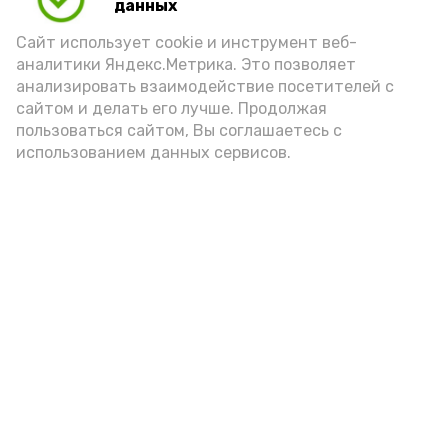
данных
Сайт использует cookie и инструмент веб-
аналитики Яндекс.Метрика. Это позволяет
анализировать взаимодействие посетителей с
А24 в MAX
А24 в Вконтакте
А2
сайтом и делать его лучше. Продолжая
пользоваться сайтом, Вы соглашаетесь с
использованием данных сервисов.
Астраханский грузоперевозчик-
гонщик нахватал штрафов на
400 тысяч рублей