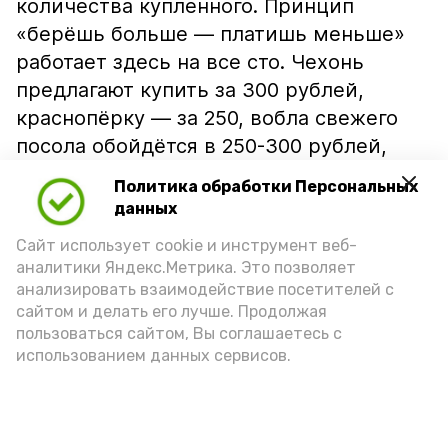
количества купленного. Принцип
«берёшь больше — платишь меньше»
работает здесь на все сто. Чехонь
предлагают купить за 300 рублей,
краснопёрку — за 250, вобла свежего
посола обойдётся в 250-300 рублей,
столько же хотят за сухую, есть
Политика обработки Персональных
любители и такой, которая напоминает
данных
рыбные «сухарики». Лещ покрупнее, его
Сайт использует cookie и инструмент веб-
средняя цена составляет 600 рублей.
аналитики Яндекс.Метрика. Это позволяет
Порция рыбной соломки стоит 150
анализировать взаимодействие посетителей с
сайтом и делать его лучше. Продолжая
рублей. Конечно, имеет значение
пользоваться сайтом, Вы соглашаетесь с
размер: крупную сушёную и вяленую
использованием данных сервисов.
рыбу можно приобрести и за 500-800
рублей. За вакуумную упаковку
придётся дополнительно заплатить по