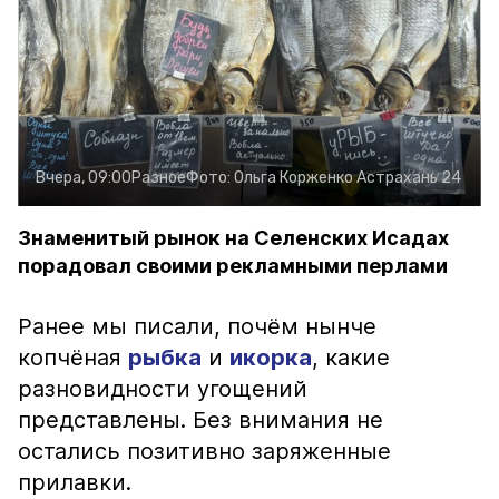
Вчера, 09:00
Разное
Фото:
Ольга Корженко
Астрахань 24
Знаменитый рынок на Селенских Исадах
порадовал своими рекламными перлами
Ранее мы писали, почём нынче
копчёная
рыбка
и
икорка
, какие
разновидности угощений
представлены. Без внимания не
остались позитивно заряженные
прилавки.