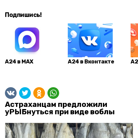
Подпишись!
А24 в MAX
А24 в Вконтакте
А2
Астраханцам предложили
уРЫБнуться при виде воблы