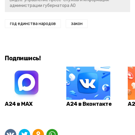
администрации губернатора АО
год единства народов
закон
Подпишись!
А24 в MAX
А24 в Вконтакте
А2