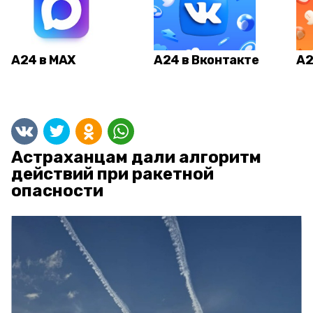
А24 в MAX
А24 в Вконтакте
А2
Астраханцам дали алгоритм
действий при ракетной
опасности