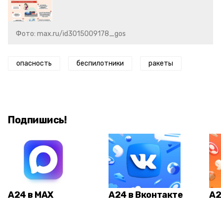
Фото: max.ru/id3015009178_gos
опасность
беспилотники
ракеты
Подпишись!
А24 в MAX
А24 в Вконтакте
А2