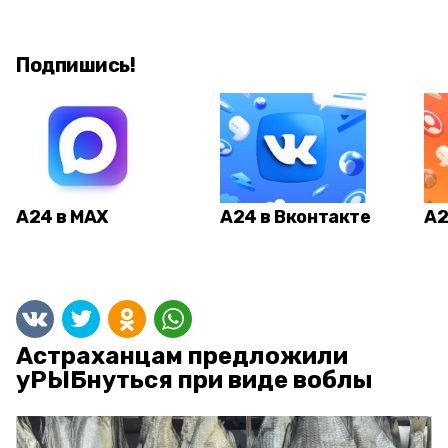
Подпишись!
А24 в MAX
А24 в Вконтакте
А2
Астраханцам предложили
уРЫБнуться при виде воблы