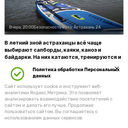
Вчера, 20:00
Безопасность
Фото:
Астрахань 24
В летний зной астраханцы всё чаще
выбирают сапборды, каяки, каноэ и
байдарки. На них катаются, тренируются и
даже отправляются в небольшие
Политика обработки Персональных
путешествия
данных
Спасатели отмечают, что многие
Сайт использует cookie и инструмент веб-
аналитики Яндекс.Метрика. Это позволяет
любители такого активного отдыха
анализировать взаимодействие посетителей с
часто переоценивают свои
сайтом и делать его лучше. Продолжая
возможности и пренебрегают
пользоваться сайтом, Вы соглашаетесь с
использованием данных сервисов.
правилами безопасности. Спасательный
жилет здесь играет ключевую роль,