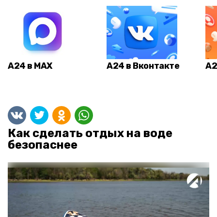
А24 в MAX
А24 в Вконтакте
А2
Как сделать отдых на воде
безопаснее