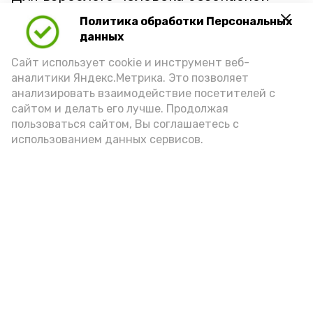
порцией икры считается 30-50 граммов
Политика обработки Персональных
(2-3 ложки). При этом следует обратить
данных
внимание на хлеб, с которым она
Сайт использует cookie и инструмент веб-
подаётся: лучше выбирать
аналитики Яндекс.Метрика. Это позволяет
цельнозерновой, с мукой грубого
анализировать взаимодействие посетителей с
сайтом и делать его лучше. Продолжая
помола. Есть икру следует в первой
пользоваться сайтом, Вы соглашаетесь с
половине дня. Кстати, полезнее для
использованием данных сервисов.
здоровья сопроводить такой бутерброд
сочными овощами, свежей зеленью и
отварным яйцом.