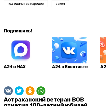
год единства народов
закон
Подпишись!
А24 в MAX
А24 в Вконтакте
А2
Астраханский ветеран ВОВ
отметил 100-летний юбилей