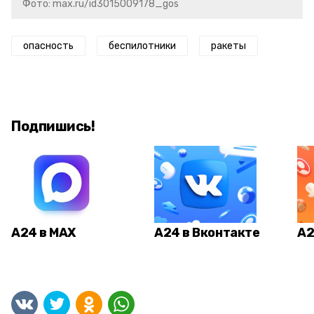
Фото: max.ru/id3015009178_gos
опасность
беспилотники
ракеты
Подпишись!
А24 в MAX
А24 в Вконтакте
А2