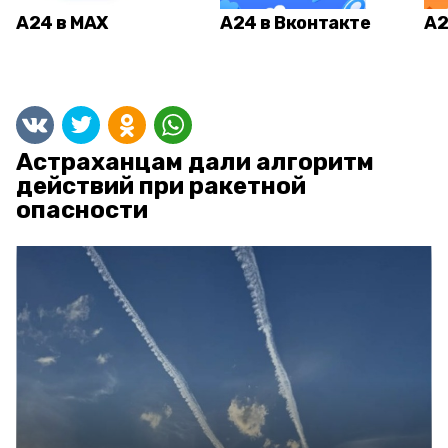
А24 в MAX
А24 в Вконтакте
А2
Астраханцам дали алгоритм
действий при ракетной
опасности