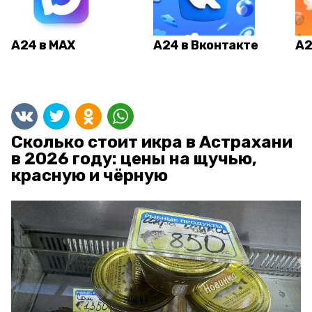
А24 в MAX
А24 в Вконтакте
А2
Сколько стоит икра в Астрахани
в 2026 году: цены на щучью,
красную и чёрную