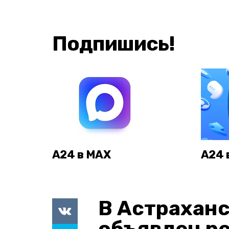
Подпишись!
А24 в MAX
А24 
В Астраханс
объявлен р