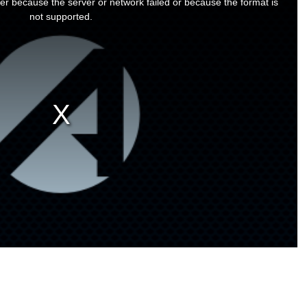
er because the server or network failed or because the format is
not supported.