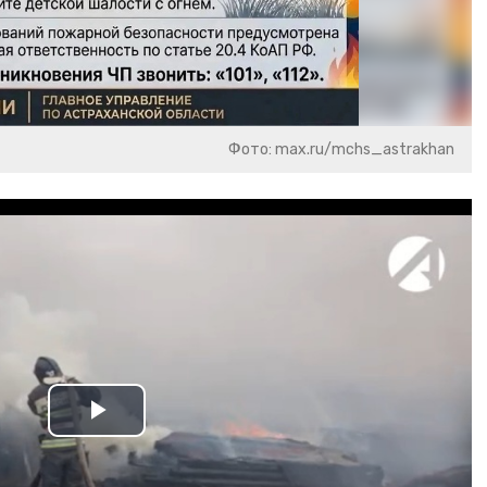
Фото: max.ru/mchs_astrakhan
Play
Video