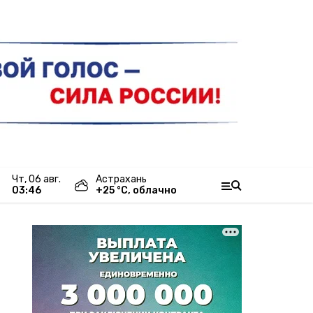
чт, 06 авг.
Астрахань
03:46
+
25
°С,
облачно