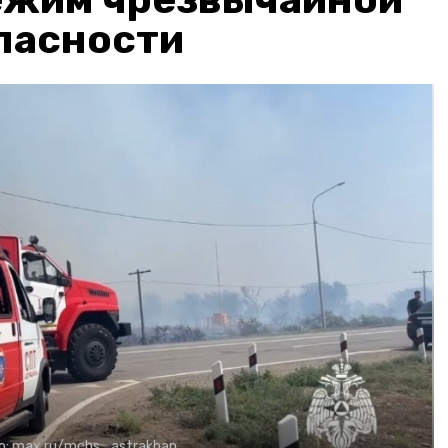
пасности
о:
max.ru/mchs_astrakhan