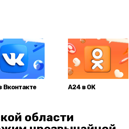
в Вконтакте
А24 в ОК
кой области
ежим чрезвычайной