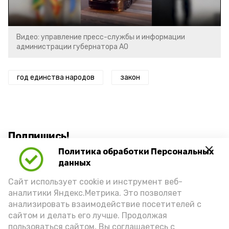
Video
Видео: управление пресс-службы и информации
администрации губернатора АО
год единства народов
закон
Подпишись!
Политика обработки Персональных
данных
Сайт использует cookie и инструмент веб-
аналитики Яндекс.Метрика. Это позволяет
анализировать взаимодействие посетителей с
А24 в MAX
А24 в Вконтакте
А2
сайтом и делать его лучше. Продолжая
пользоваться сайтом, Вы соглашаетесь с