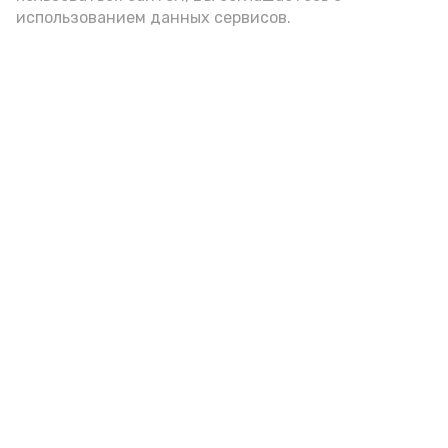
использованием данных сервисов.
9 августа в Астраханской
области сохранится 42-
градусная жара
Сегодня, 21:00
Разное
Фото:
Ольга Корженко
Астрахань 24