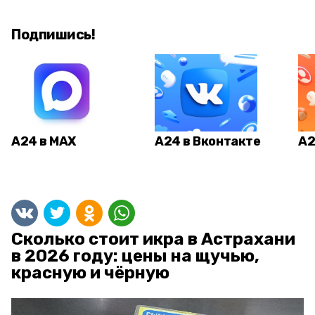
Подпишись!
А24 в MAX
А24 в Вконтакте
А2
Сколько стоит икра в Астрахани
в 2026 году: цены на щучью,
красную и чёрную