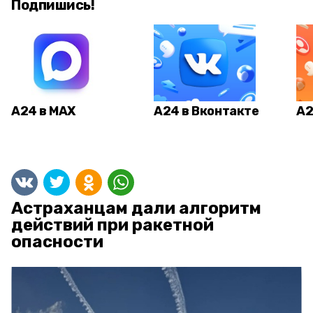
Подпишись!
А24 в MAX
А24 в Вконтакте
А2
Астраханцам дали алгоритм
действий при ракетной
опасности