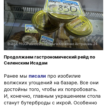
Вчера, 11:00
Разное
Фото:
Ольга Корженко
Астрахань 24
Продолжаем гастрономический рейд по
Селенским Исадам
Ранее мы
писали
про изобилие
волжских угощений на базаре. Все они
достойны того, чтобы их попробовать.
И, конечно, главным украшением стола
станут бутерброды с икрой. Особенно