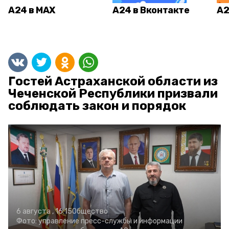
А24 в MAX
А24 в Вконтакте
А2
Гостей Астраханской области из
Чеченской Республики призвали
соблюдать закон и порядок
6 августа , 16:15
Общество
Фото:
управление пресс-службы и информации