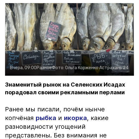
Вчера, 09:00
Разное
Фото:
Ольга Корженко
Астрахань 24
Знаменитый рынок на Селенских Исадах
порадовал своими рекламными перлами
Ранее мы писали, почём нынче
копчёная
рыбка
и
икорка
, какие
разновидности угощений
представлены. Без внимания не