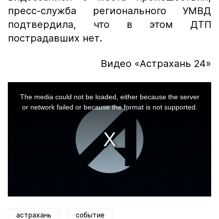
пресс-служба регионального УМВД
подтвердила, что в этом ДТП
пострадавших нет.
Видео «Астрахань 24»
This
is
a
The media could not be loaded, either because the server
modal
window.
or network failed or because the format is not supported.
астрахань
событие