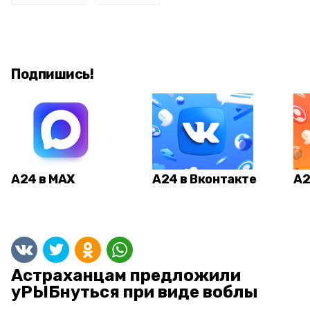
Подпишись!
А24 в MAX
А24 в Вконтакте
А2
Астраханцам предложили
уРЫБнуться при виде воблы