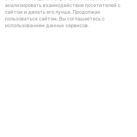
анализировать взаимодействие посетителей с
сайтом и делать его лучше. Продолжая
пользоваться сайтом, Вы соглашаетесь с
использованием данных сервисов.
Фото: Ольга Корженко Астрахань 24
Как объяснили продавцы, воблу берут
охотно: уж больно хороша на вкус. К
тому же её удобно транспортировать,
она долго не портится. А это
немаловажно: рыбка, особенно с такими
бодрыми «аффирмациями», станет
лакомым презентом даже для далеко