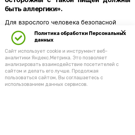
быть аллергики».
Для взрослого человека безопасной
порцией икры считается 30-50 граммов
Политика обработки Персональных
(2-3 ложки). При этом следует обратить
данных
внимание на хлеб, с которым она
Сайт использует cookie и инструмент веб-
подаётся: лучше выбирать
аналитики Яндекс.Метрика. Это позволяет
цельнозерновой, с мукой грубого
анализировать взаимодействие посетителей с
сайтом и делать его лучше. Продолжая
помола. Есть икру следует в первой
пользоваться сайтом, Вы соглашаетесь с
половине дня. Кстати, полезнее для
использованием данных сервисов.
здоровья сопроводить такой бутерброд
сочными овощами, свежей зеленью и
отварным яйцом.