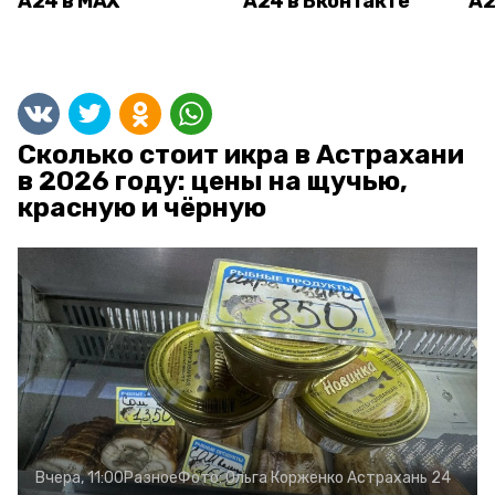
А24 в MAX
А24 в Вконтакте
А2
Сколько стоит икра в Астрахани
в 2026 году: цены на щучью,
красную и чёрную
Вчера, 11:00
Разное
Фото:
Ольга Корженко
Астрахань 24