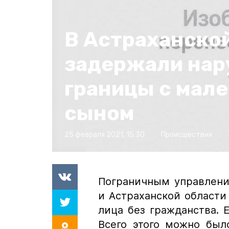
В Астраханско
задержали на
границы с мал
сыном
25 февраля 2021, 15:30
Происшествия
Пограничным управлени
и Астраханской области
лица без гражданства. 
Всего этого можно был