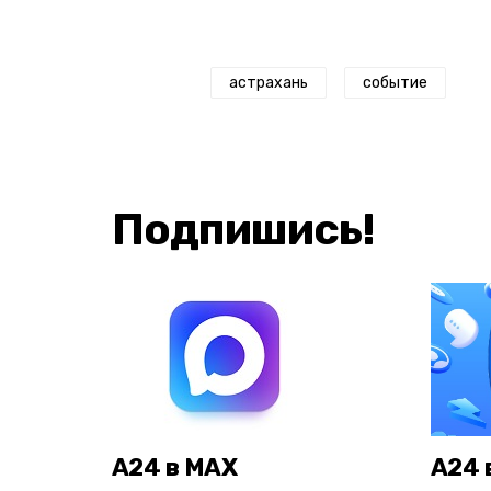
астрахань
событие
Подпишись!
А24 в MAX
А24 