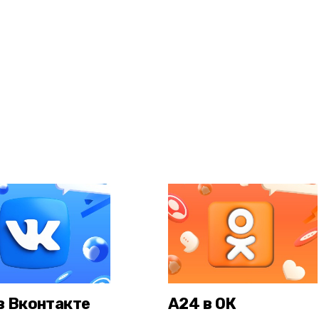
в Вконтакте
А24 в ОК