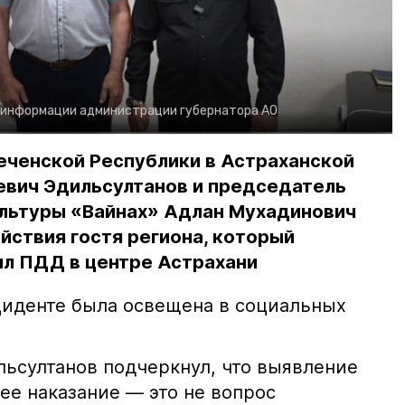
 информации администрации губернатора АО
еченской Республики в Астраханской
евич Эдильсултанов и председатель
льтуры «Вайнах» Адлан Мухадинович
йствия гостя региона, который
л ПДД в центре Астрахани
иденте была освещена в социальных
ьсултанов подчеркнул, что выявление
е наказание — это не вопрос