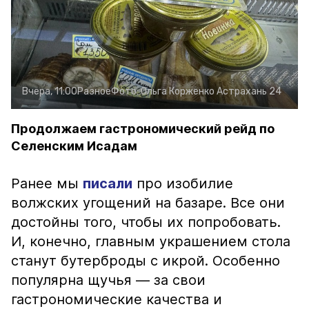
Вчера, 11:00
Разное
Фото:
Ольга Корженко
Астрахань 24
Продолжаем гастрономический рейд по
Селенским Исадам
Ранее мы
писали
про изобилие
волжских угощений на базаре. Все они
достойны того, чтобы их попробовать.
И, конечно, главным украшением стола
станут бутерброды с икрой. Особенно
популярна щучья — за свои
гастрономические качества и