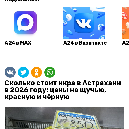
А24 в MAX
А24 в Вконтакте
А2
Сколько стоит икра в Астрахани
в 2026 году: цены на щучью,
красную и чёрную