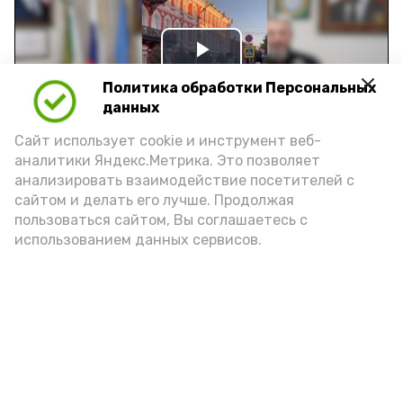
Play
Политика обработки Персональных
Video
данных
Сайт использует cookie и инструмент веб-
аналитики Яндекс.Метрика. Это позволяет
Видео: управление пресс-службы и информации
анализировать взаимодействие посетителей с
администрации губернатора АО
сайтом и делать его лучше. Продолжая
пользоваться сайтом, Вы соглашаетесь с
использованием данных сервисов.
год единства народов
закон
Подпишись!