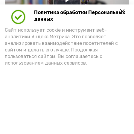
Play
Политика обработки Персональных
Video
данных
Сайт использует cookie и инструмент веб-
аналитики Яндекс.Метрика. Это позволяет
Видео: управление пресс-службы и информации
анализировать взаимодействие посетителей с
администрации губернатора АО
сайтом и делать его лучше. Продолжая
пользоваться сайтом, Вы соглашаетесь с
использованием данных сервисов.
год единства народов
закон
Подпишись!