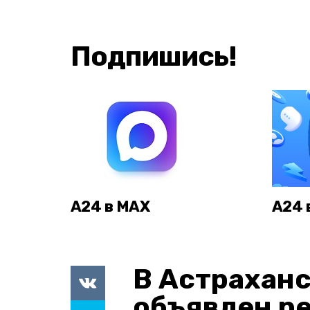
Подпишись!
А24 в MAX
А24 
В Астраханс
объявлен р