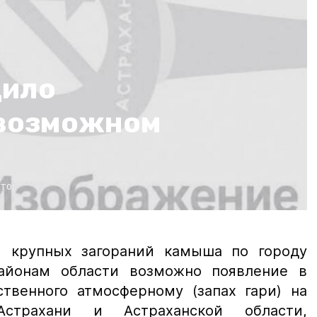
дило
 возможном
то:
й крупных загораний камыша по городу
йонам области возможно появление в
ственного атмосферному (запах гари) на
Астрахани и Астраханской области,