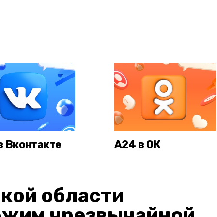
в Вконтакте
А24 в ОК
кой области
ежим чрезвычайной