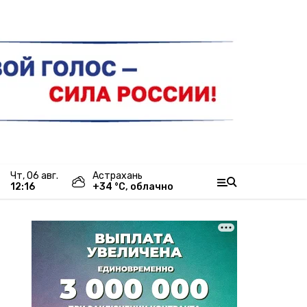
чт, 06 авг.
Астрахань
12:16
+
34
°С,
облачно