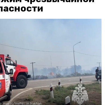
пасности
о:
max.ru/mchs_astrakhan