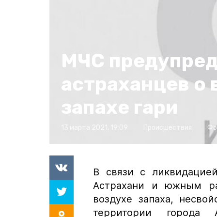
МЧС предупре
астраханцев о
запахе гари
13 марта 2021, 19:09
Происшествия
Фо
В связи с ликвидацие
Астрахани и южным ра
воздухе запаха, несвой
территории города 