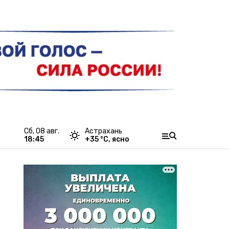
сб, 08 авг.
Астрахань
18:45
+
35
°С,
ясно