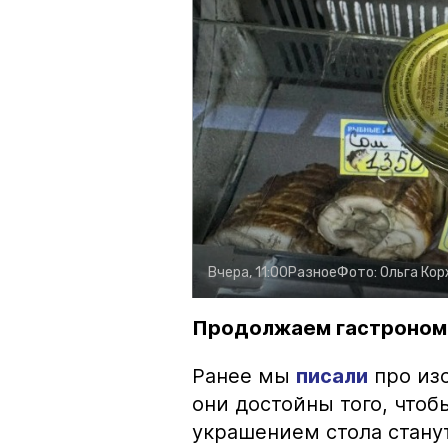
Вчера, 11:00
Разное
Фото:
Ольга Ко
Продолжаем гастроном
Ранее мы
писали
про изо
они достойны того, чтоб
украшением стола стану