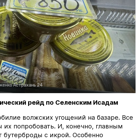
рженко
Астрахань 24
ический рейд по Селенским Исадам
билие волжских угощений на базаре. Все
ы их попробовать. И, конечно, главным
т бутерброды с икрой. Особенно