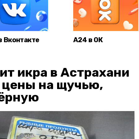
в Вконтакте
А24 в ОК
ит икра в Астрахани
: цены на щучью,
чёрную