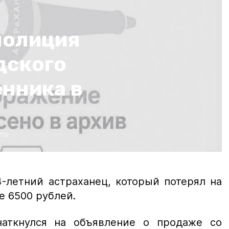
полиция
дского
нника в
то:
-летний астраханец, который потерял на
 6500 рублей.
наткнулся на объявление о продаже со