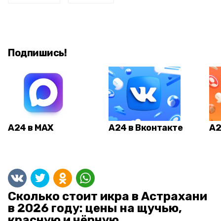
Подпишись!
А24 в MAX
А24 в Вконтакте
А2
Сколько стоит икра в Астрахани
в 2026 году: цены на щучью,
красную и чёрную