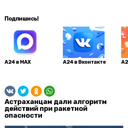
Подпишись!
А24 в MAX
А24 в Вконтакте
А2
Астраханцам дали алгоритм
действий при ракетной
опасности