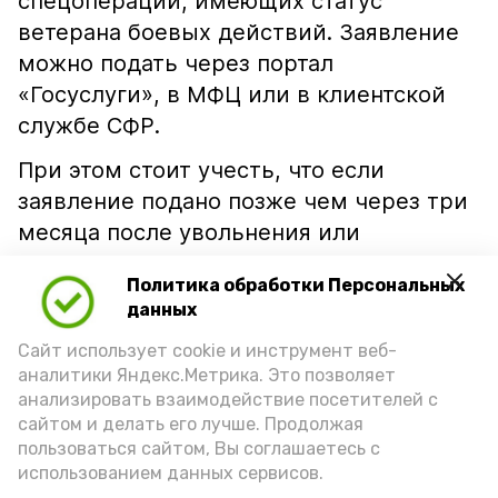
спецоперации, имеющих статус
ветерана боевых действий. Заявление
можно подать через портал
«Госуслуги», в МФЦ или в клиентской
службе СФР.
При этом стоит учесть, что если
заявление подано позже чем через три
месяца после увольнения или
установления инвалидности, льготы
Политика обработки Персональных
предоставят по общим правилам — с
данных
начала следующего года.
Сайт использует cookie и инструмент веб-
аналитики Яндекс.Метрика. Это позволяет
победа 26
поддержка бойцов
анализировать взаимодействие посетителей с
сайтом и делать его лучше. Продолжая
пользоваться сайтом, Вы соглашаетесь с
использованием данных сервисов.