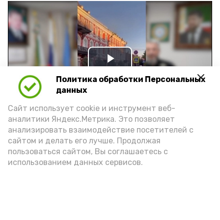
Play
Политика обработки Персональных
Video
данных
Сайт использует cookie и инструмент веб-
аналитики Яндекс.Метрика. Это позволяет
Видео: управление пресс-службы и информации
анализировать взаимодействие посетителей с
администрации губернатора АО
сайтом и делать его лучше. Продолжая
пользоваться сайтом, Вы соглашаетесь с
использованием данных сервисов.
год единства народов
закон