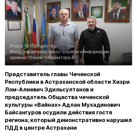
Вчера, 16:15
Общество
Фото:
управление пресс-службы и информации
администрации губернатора АО
Представитель главы Чеченской
Республики в Астраханской области Хизри
Лом-Алиевич Эдильсултанов и
председатель Общества чеченской
культуры «Вайнах» Адлан Мухадинович
Байсангуров осудили действия гостя
региона, который демонстративно нарушил
ПДД в центре Астрахани