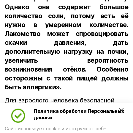
Однако она содержит большое
количество соли, потому есть её
нужно в умеренном количестве.
Лакомство может спровоцировать
скачки давления, дать
дополнительную нагрузку на почки,
увеличить вероятность
возникновения отёков. Особенно
осторожны с такой пищей должны
быть аллергики».
Для взрослого человека безопасной
порцией икры считается 30-50 граммов
Политика обработки Персональных
(2-3 ложки). При этом следует обратить
данных
внимание на хлеб, с которым она
Сайт использует cookie и инструмент веб-