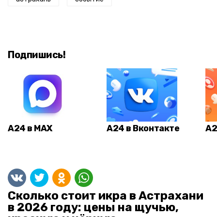
Подпишись!
А24 в MAX
А24 в Вконтакте
А2
Сколько стоит икра в Астрахани
в 2026 году: цены на щучью,