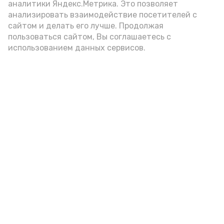
подаётся: лучше выбирать
аналитики Яндекс.Метрика. Это позволяет
цельнозерновой, с мукой грубого
анализировать взаимодействие посетителей с
сайтом и делать его лучше. Продолжая
помола. Есть икру следует в первой
пользоваться сайтом, Вы соглашаетесь с
половине дня. Кстати, полезнее для
использованием данных сервисов.
здоровья сопроводить такой бутерброд
сочными овощами, свежей зеленью и
отварным яйцом.