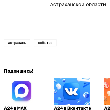
Астраханской области
астрахань
событие
Подпишись!
А24 в MAX
А24 в Вконтакте
А2