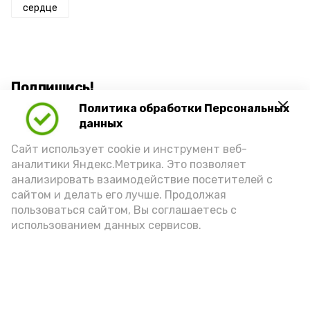
сердце
Подпишись!
Политика обработки Персональных
данных
Сайт использует cookie и инструмент веб-
аналитики Яндекс.Метрика. Это позволяет
анализировать взаимодействие посетителей с
А24 в MAX
А24 в Вконтакте
А2
сайтом и делать его лучше. Продолжая
пользоваться сайтом, Вы соглашаетесь с
использованием данных сервисов.
Астраханец оставил бизнес ради
службы Родине