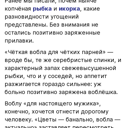
Ранее мы писали, почём нынче
копчёная
рыбка
и
икорка
, какие
разновидности угощений
представлены. Без внимания не
остались позитивно заряженные
прилавки.
«Чёткая вобла для чётких парней» —
вроде бы, те же серебристые спинки, и
характерный запах свежевысушенной
рыбки, что и у соседей, но аппетит
разжигается гораздо сильнее: уж
больно позитивно заряжена воблёшка.
Воблу «для настоящего мужика»,
конечно, хочется отнести дорогому
человеку. «Цветы — банально, вобла —
актуально» заставляет пересмотреть