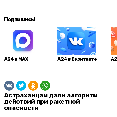
Подпишись!
А24 в MAX
А24 в Вконтакте
А2
Астраханцам дали алгоритм
действий при ракетной
опасности