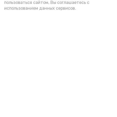
пользоваться сайтом, Вы соглашаетесь с
использованием данных сервисов.
Пятигорские врачи помогли
пожилой пациентке со сложным
переломом ноги
Сегодня, 11:00
Медицина
Фото:
пресс-служба Городской клинической больницы
г. Пятигорска