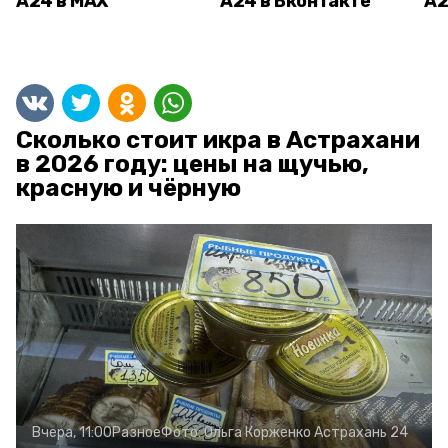
А24 в MAX
А24 в Вконтакте
А2
Сколько стоит икра в Астрахани
в 2026 году: цены на щучью,
красную и чёрную
Вчера, 11:00
Разное
Фото:
Ольга Корженко
Астрахань 24