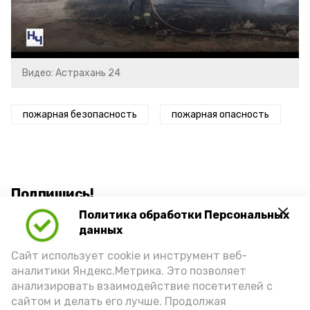
Video
Видео: Астрахань 24
пожарная безопасность
пожарная опасность
Подпишись!
Политика обработки Персональных
данных
Сайт использует cookie и инструмент веб-
аналитики Яндекс.Метрика. Это позволяет
анализировать взаимодействие посетителей с
А24 в MAX
А24 в Вконтакте
А2
сайтом и делать его лучше. Продолжая