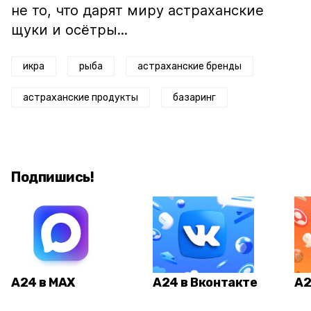
не то, что дарят миру астраханские
щуки и осётры...
икра
рыба
астраханские бренды
астраханские продукты
базаринг
Подпишись!
А24 в MAX
А24 в Вконтакте
А2