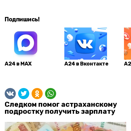
Подпишись!
А24 в MAX
А24 в Вконтакте
А2
Следком помог астраханскому
подростку получить зарплату