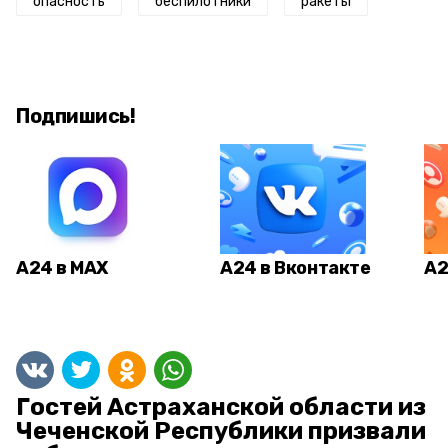
опасность
беспилотники
ракеты
Подпишись!
А24 в MAX
А24 в Вконтакте
А2
Гостей Астраханской области из
Чеченской Республики призвали