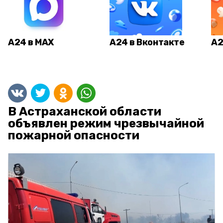
А24 в MAX
А24 в Вконтакте
А2
В Астраханской области
объявлен режим чрезвычайной
пожарной опасности