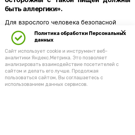
быть аллергики».
Для взрослого человека безопасной
порцией икры считается 30-50 граммов
Политика обработки Персональных
(2-3 ложки). При этом следует обратить
данных
внимание на хлеб, с которым она
Сайт использует cookie и инструмент веб-
подаётся: лучше выбирать
аналитики Яндекс.Метрика. Это позволяет
цельнозерновой, с мукой грубого
анализировать взаимодействие посетителей с
сайтом и делать его лучше. Продолжая
помола. Есть икру следует в первой
пользоваться сайтом, Вы соглашаетесь с
половине дня. Кстати, полезнее для
использованием данных сервисов.
здоровья сопроводить такой бутерброд
сочными овощами, свежей зеленью и
отварным яйцом.