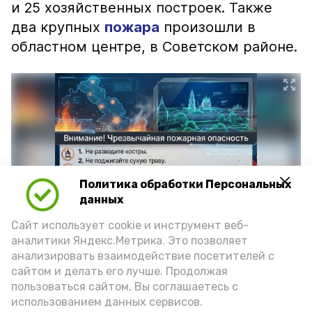
и 25 хозяйственных построек. Также
два крупных
пожара
произошли в
областном центре, в Советском районе.
Политика обработки Персональных
данных
Сайт использует cookie и инструмент веб-
аналитики Яндекс.Метрика. Это позволяет
Фото: max.ru/mchs_astrakhan
анализировать взаимодействие посетителей с
сайтом и делать его лучше. Продолжая
пользоваться сайтом, Вы соглашаетесь с
использованием данных сервисов.