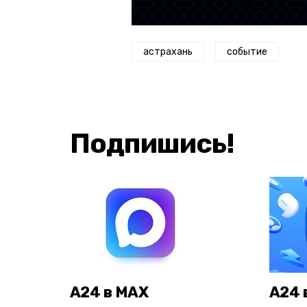
астрахань
событие
Подпишись!
А24 в MAX
А24 