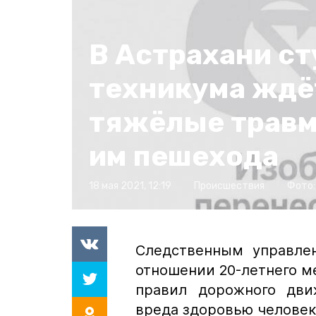
В Астрахани с
техникума ждёт
тяжёлые травм
им пешехода
18 мая 2021, 12:19
Происшествия
Фото:
Следственным управле
отношении 20-летнего м
правил дорожного дви
вреда здоровью человек