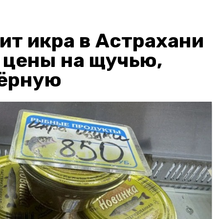
ит икра в Астрахани
: цены на щучью,
чёрную