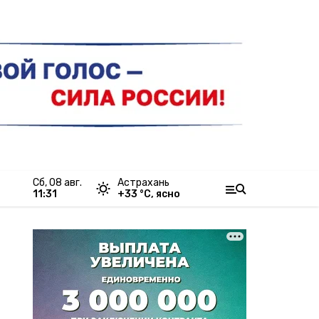
сб, 08 авг.
Астрахань
11:31
+
33
°С,
ясно