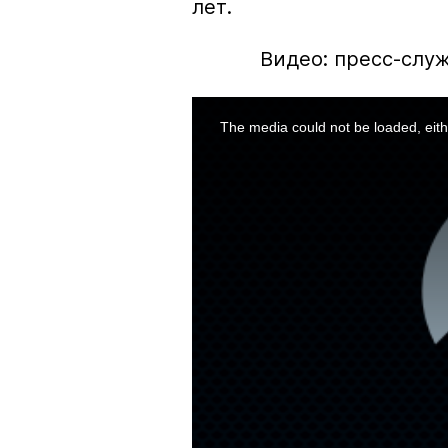
лет.
Видео: пресс-слу
This
is
a
The media could not be loaded, eith
modal
window.