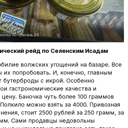
рженко
Астрахань 24
ический рейд по Селенским Исадам
билие волжских угощений на базаре. Все
ы их попробовать. И, конечно, главным
т бутерброды с икрой. Особенно
вои гастрономические качества и
цену. Баночка чуть более 100 граммов
 Полкило можно взять за 4000. Привозная
нения, стоит 2500 рублей за 250 грамм, за
амм. Сами продавцы недовольны