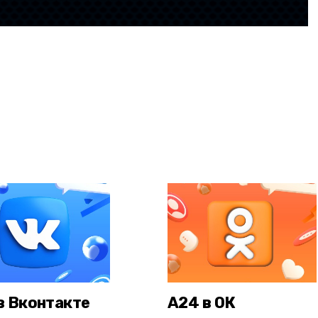
в Вконтакте
А24 в ОК