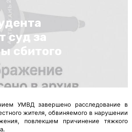
тудента
 суд за
ы сбитого
нием УМВД завершено расследование в
естного жителя, обвиняемого в нарушении
жения, повлекшем причинение тяжкого
а.