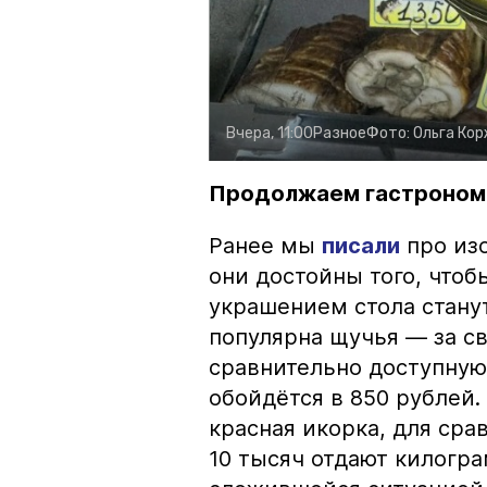
Вчера, 11:00
Разное
Фото:
Ольга Ко
Продолжаем гастроном
Ранее мы
писали
про изо
они достойны того, чтоб
украшением стола стану
популярна щучья — за с
сравнительно доступную 
обойдётся в 850 рублей.
красная икорка, для срав
10 тысяч отдают килогр