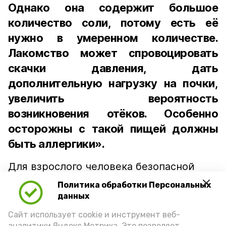
Однако она содержит большое
количество соли, потому есть её
нужно в умеренном количестве.
Лакомство может спровоцировать
скачки давления, дать
дополнительную нагрузку на почки,
увеличить вероятность
возникновения отёков. Особенно
осторожны с такой пищей должны
быть аллергики».
Для взрослого человека безопасной
порцией икры считается 30-50 граммов
Политика обработки Персональных
(2-3 ложки). При этом следует обратить
данных
внимание на хлеб, с которым она
Сайт использует cookie и инструмент веб-
подаётся: лучше выбирать
аналитики Яндекс.Метрика. Это позволяет