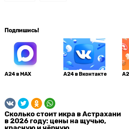
Подпишись!
А24 в MAX
А24 в Вконтакте
А2
Сколько стоит икра в Астрахани
в 2026 году: цены на щучью,
красную и чёрную