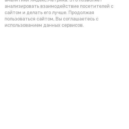
цельнозерновой, с мукой грубого
анализировать взаимодействие посетителей с
сайтом и делать его лучше. Продолжая
помола. Есть икру следует в первой
пользоваться сайтом, Вы соглашаетесь с
половине дня. Кстати, полезнее для
использованием данных сервисов.
здоровья сопроводить такой бутерброд
сочными овощами, свежей зеленью и
отварным яйцом.