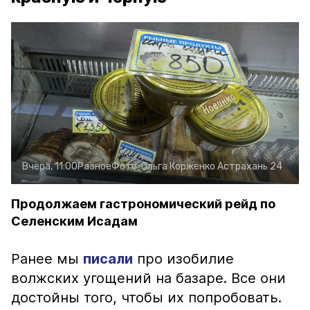
Вчера, 11:00
Разное
Фото:
Ольга Корженко
Астрахань 24
Продолжаем гастрономический рейд по
Селенским Исадам
Ранее мы
писали
про изобилие
волжских угощений на базаре. Все они
достойны того, чтобы их попробовать.