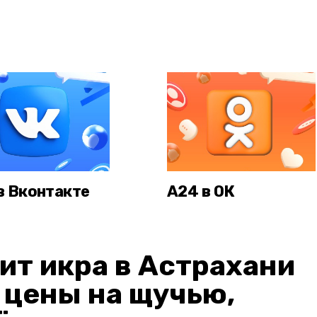
в Вконтакте
А24 в ОК
ит икра в Астрахани
: цены на щучью,