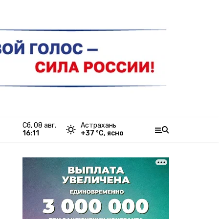
сб, 08 авг.
Астрахань
16:11
+
37
°С,
ясно