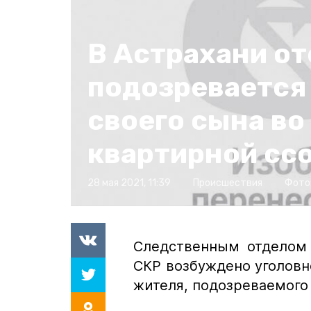
В Астрахани от
подозревается 
своего сына во
квартирной сс
28 мая 2021, 11:39
Происшествия
Фото
Следственным отделом 
СКР возбуждено уголовн
жителя, подозреваемого 