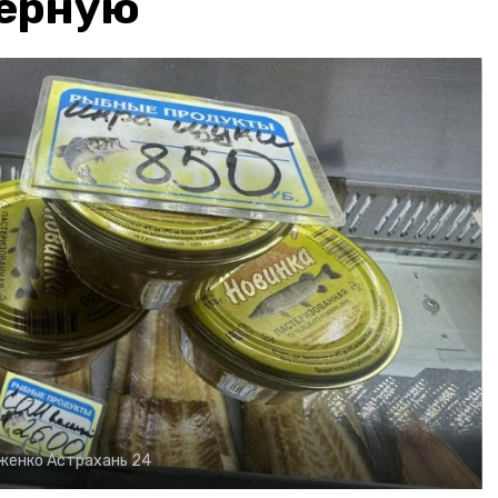
чёрную
рженко
Астрахань 24