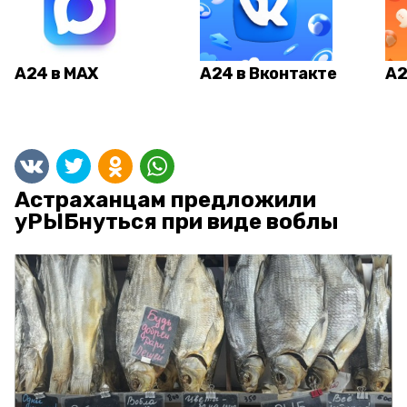
А24 в MAX
А24 в Вконтакте
А2
Астраханцам предложили
уРЫБнуться при виде воблы