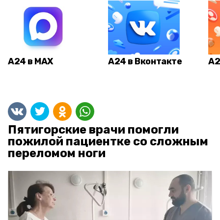
А24 в MAX
А24 в Вконтакте
А2
Пятигорские врачи помогли
пожилой пациентке со сложным
переломом ноги