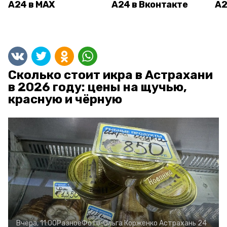
А24 в MAX
А24 в Вконтакте
А2
Сколько стоит икра в Астрахани
в 2026 году: цены на щучью,
красную и чёрную
Вчера, 11:00
Разное
Фото:
Ольга Корженко
Астрахань 24