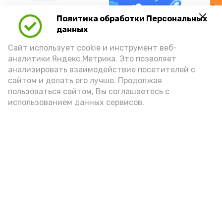
А24 в MAX
А24 в Вконтакте
А2
Политика обработки Персональных
данных
Сайт использует cookie и инструмент веб-
аналитики Яндекс.Метрика. Это позволяет
анализировать взаимодействие посетителей с
9 августа в Астраханской
сайтом и делать его лучше. Продолжая
области сохранится 42-
пользоваться сайтом, Вы соглашаетесь с
использованием данных сервисов.
градусная жара