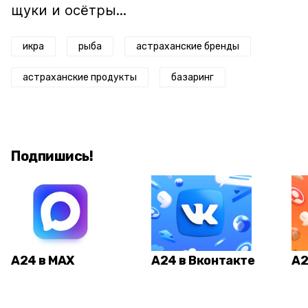
щуки и осётры...
икра
рыба
астраханские бренды
астраханские продукты
базаринг
Подпишись!
А24 в MAX
А24 в Вконтакте
А2