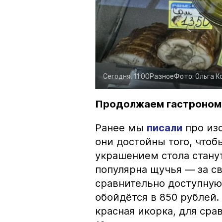
Сегодня, 11:00
Разное
Фото:
Ольга К
Продолжаем гастроном
Ранее мы
писали
про изо
они достойны того, чтоб
украшением стола стану
популярна щучья — за с
сравнительно доступную 
обойдётся в 850 рублей.
красная икорка, для срав