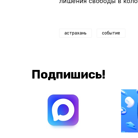
лишения свободы в коло
астрахань
событие
Подпишись!