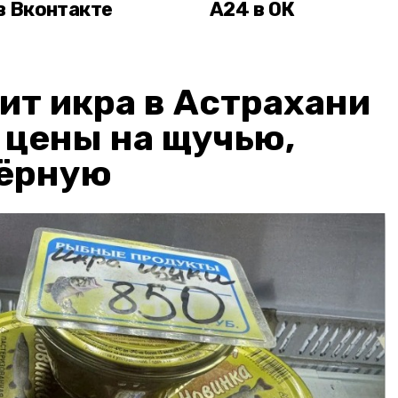
в Вконтакте
А24 в ОК
ит икра в Астрахани
: цены на щучью,
чёрную