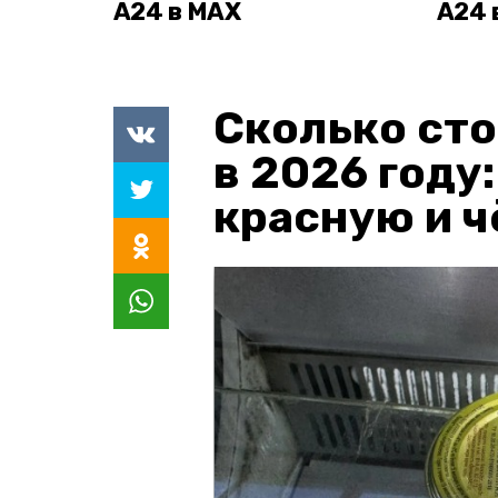
А24 в MAX
А24 
Сколько сто
в 2026 году
красную и 