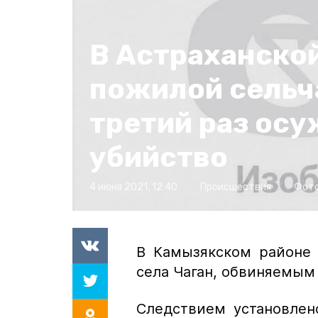
В Астраханско
пожилой сельч
третий раз осу
убийство
4 июня 2021, 12:40
Происшествия
Фото
В Камызякском районе 
села Чаган, обвиняемым 
Следствием установлено