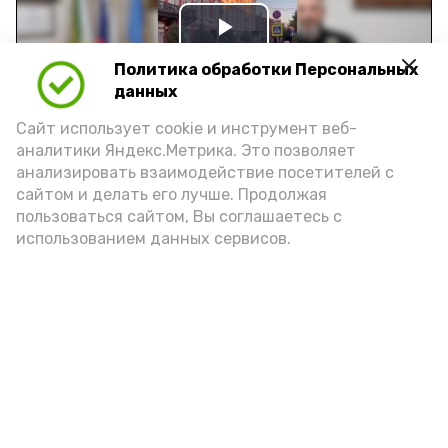
Play
Политика обработки Персональных
Video
данных
Сайт использует cookie и инструмент веб-
аналитики Яндекс.Метрика. Это позволяет
Видео: управление пресс-службы и информации
анализировать взаимодействие посетителей с
администрации губернатора АО
сайтом и делать его лучше. Продолжая
пользоваться сайтом, Вы соглашаетесь с
использованием данных сервисов.
год единства народов
закон
Подпишись!