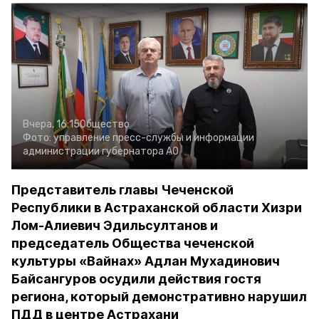
Вчера, 16:15
Общество
Фото:
управление пресс-службы и информации
администрации губернатора АО
Представитель главы Чеченской
Республики в Астраханской области Хизри
Лом-Алиевич Эдильсултанов и
председатель Общества чеченской
культуры «Вайнах» Адлан Мухадинович
Байсангуров осудили действия гостя
региона, который демонстративно нарушил
ПДД в центре Астрахани