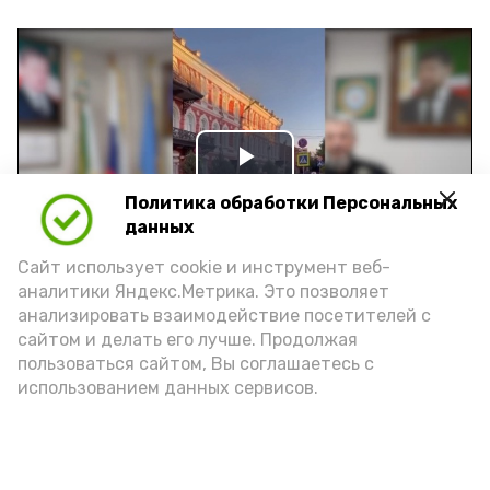
Play
Политика обработки Персональных
Video
данных
Сайт использует cookie и инструмент веб-
аналитики Яндекс.Метрика. Это позволяет
Видео: управление пресс-службы и информации
анализировать взаимодействие посетителей с
администрации губернатора АО
сайтом и делать его лучше. Продолжая
пользоваться сайтом, Вы соглашаетесь с
использованием данных сервисов.
год единства народов
закон