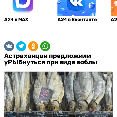
А24 в MAX
А24 в Вконтакте
А2
Астраханцам предложили
уРЫБнуться при виде воблы