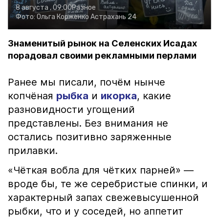
8 августа , 09:00
Разное
Фото:
Ольга Корженко
Астрахань 24
Знаменитый рынок на Селенских Исадах
порадовал своими рекламными перлами
Ранее мы писали, почём нынче
копчёная
рыбка
и
икорка
, какие
разновидности угощений
представлены. Без внимания не
остались позитивно заряженные
прилавки.
«Чёткая вобла для чётких парней» —
вроде бы, те же серебристые спинки, и
характерный запах свежевысушенной
рыбки, что и у соседей, но аппетит