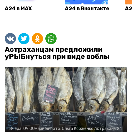
А24 в MAX
А24 в Вконтакте
А2
Астраханцам предложили
уРЫБнуться при виде воблы
Вчера, 09:00
Разное
Фото:
Ольга Корженко
Астрахань 24