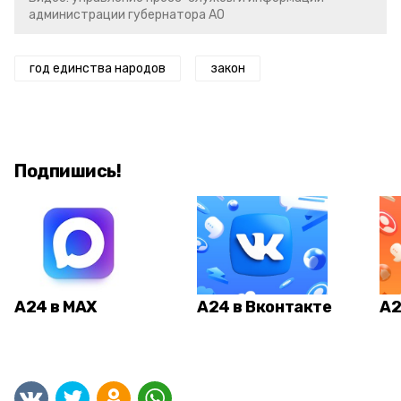
администрации губернатора АО
год единства народов
закон
Подпишись!
А24 в MAX
А24 в Вконтакте
А2