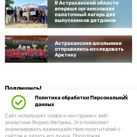
В Астраханской области
впервые организовали
палаточный лагерь для
выпускников детдомов
Астраханские школьники
отправились исследовать
Арктику
Подпишись!
Политика обработки Персональных
данных
Сайт использует cookie и инструмент веб-
аналитики Яндекс.Метрика. Это позволяет
анализировать взаимодействие посетителей с
А24 в MAX
А24 в Вконтакте
А2
сайтом и делать его лучше. Продолжая