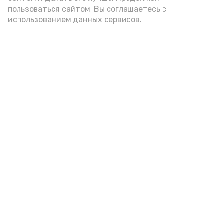
пользоваться сайтом, Вы соглашаетесь с
использованием данных сервисов.
7 августа астраханцы снова
окажутся в плену у жары
Сегодня, 21:30
Прогноз погоды
Фото:
Астрахань 24