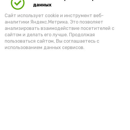
(2-3 ложки). При этом следует обратить
данных
внимание на хлеб, с которым она
Сайт использует cookie и инструмент веб-
подаётся: лучше выбирать
аналитики Яндекс.Метрика. Это позволяет
цельнозерновой, с мукой грубого
анализировать взаимодействие посетителей с
сайтом и делать его лучше. Продолжая
помола. Есть икру следует в первой
пользоваться сайтом, Вы соглашаетесь с
половине дня. Кстати, полезнее для
использованием данных сервисов.
здоровья сопроводить такой бутерброд
сочными овощами, свежей зеленью и
отварным яйцом.