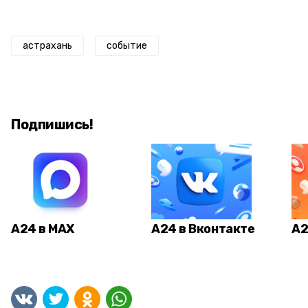
астрахань
событие
Подпишись!
А24 в MAX
А24 в Вконтакте
А2