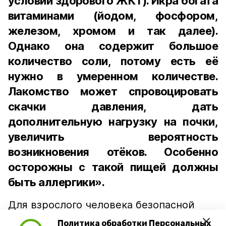
условии здорового ЖКТ). Икра богата
витаминами (йодом, фосфором,
железом, хромом и так далее).
Однако она содержит большое
количество соли, потому есть её
нужно в умеренном количестве.
Лакомство может спровоцировать
скачки давления, дать
дополнительную нагрузку на почки,
увеличить вероятность
возникновения отёков. Особенно
осторожны с такой пищей должны
быть аллергики».
Для взрослого человека безопасной
порцией икры считается 30-50 граммов
Политика обработки Персональных